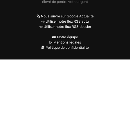
élevé de perdre votre argent
🗞️ Nous suivre sur Google Actualité
📣 Utiliser notre flux RSS actu
📣 Utiliser notre flux RSS dossier
👪 Notre équipe
📝 Mentions légales
🕵️ Politique de confidentialité