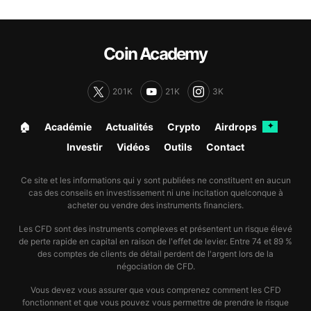
Coin Academy
201K
21K
3K
🏠︎
Académie
Actualités
Crypto
Airdrops
✦
Investir
Vidéos
Outils
Contact
Ce site et les informations qui y sont publiées ne constituent en aucun
cas des conseils en investissement ni une incitation quelconque à
acheter ou vendre des instruments financiers.
Les CFD sont des instruments complexes et présentent un risque élevé
de perte rapide en capital en raison de l'effet de levier. Entre 74 et 89 %
des comptes de clients de détail perdent de l'argent lors de la
négociation de CFD.
Vous devez vous assurer que vous comprenez comment les CFD
fonctionnent et que vous pouvez vous permettre de prendre le risque