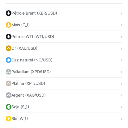
Pétrole Brent (XBR/USD)
Maïs (C_1)
Pétrole WTI (WTI/USD)
Or (XAU/USD)
Gaz naturel (NG/USD)
Palladium (XPD/USD)
Platine (XPT/USD)
Argent (XAG/USD)
Soja (S_1)
Blé (W_1)