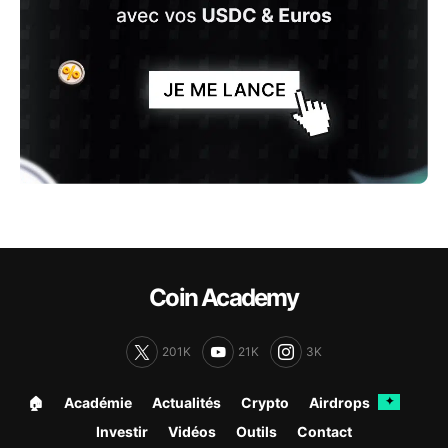
Coin Academy
201K
21K
3K
🏠︎
Académie
Actualités
Crypto
Airdrops
✦
Investir
Vidéos
Outils
Contact