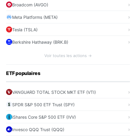
Broadcom (AVGO)
Meta Platforms (META)
Tesla (TSLA)
Berkshire Hathaway (BRK.B)
Voir toutes les actions →
ETF populaires
VANGUARD TOTAL STOCK MKT ETF (VTI)
SPDR S&P 500 ETF Trust (SPY)
iShares Core S&P 500 ETF (IVV)
Invesco QQQ Trust (QQQ)