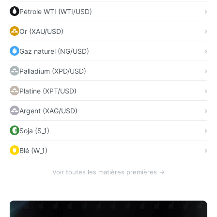
Pétrole WTI (WTI/USD)
Or (XAU/USD)
Gaz naturel (NG/USD)
Palladium (XPD/USD)
Platine (XPT/USD)
Argent (XAG/USD)
Soja (S_1)
Blé (W_1)
Voir toutes les matières premières →