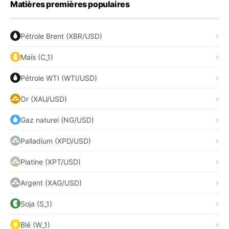
Matières premières populaires
Pétrole Brent (XBR/USD)
Maïs (C_1)
Pétrole WTI (WTI/USD)
Or (XAU/USD)
Gaz naturel (NG/USD)
Palladium (XPD/USD)
Platine (XPT/USD)
Argent (XAG/USD)
Soja (S_1)
Blé (W_1)