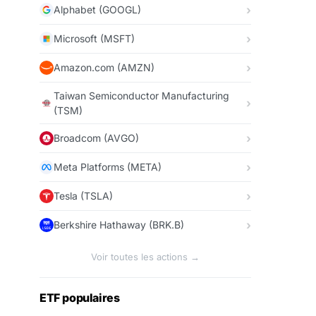
Alphabet (GOOGL)
Microsoft (MSFT)
Amazon.com (AMZN)
Taiwan Semiconductor Manufacturing
(TSM)
Broadcom (AVGO)
Meta Platforms (META)
Tesla (TSLA)
Berkshire Hathaway (BRK.B)
Voir toutes les actions →
ETF populaires