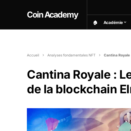
Coin Academy
🏠︎
Académie
Accueil
Analyses fondamentales NFT
Cantina Royale :
Cantina Royale : Le
de la blockchain E