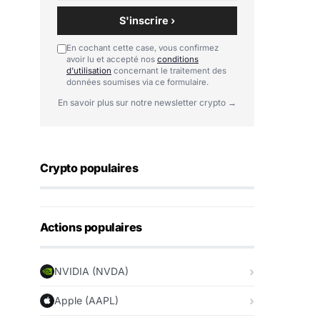
S'inscrire ›
En cochant cette case, vous confirmez
avoir lu et accepté nos
conditions
d'utilisation
concernant le traitement des
données soumises via ce formulaire.
En savoir plus sur notre newsletter crypto →
Crypto populaires
Actions populaires
NVIDIA (NVDA)
Apple (AAPL)