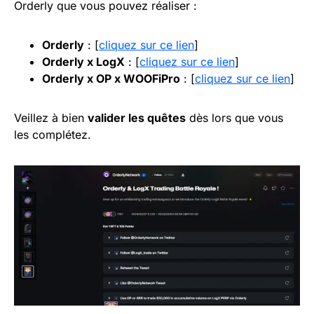
Orderly que vous pouvez réaliser :
Orderly
: [
cliquez sur ce lien
]
Orderly x LogX
: [
cliquez sur ce lien
]
Orderly x
OP
x WOOFiPro
: [
cliquez sur ce lien
]
Veillez à bien
valider les quêtes
dès lors que vous
les complétez.