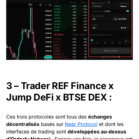
3 – Trader REF Finance x
Jump DeFi x BTSE DEX :
Ces trois protocoles sont tous des
échanges
décentralisés
basés sur
Near Protocol
et dont les
interfaces de trading sont
développées au-dessus
d’Orderly Networ
k. Encore une fois, le processus est