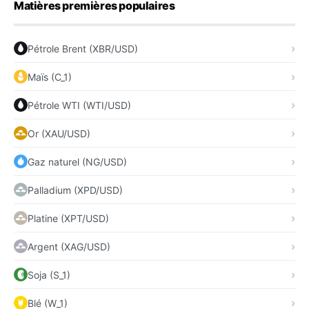
Matières premières populaires
Pétrole Brent (XBR/USD)
Maïs (C_1)
Pétrole WTI (WTI/USD)
Or (XAU/USD)
Gaz naturel (NG/USD)
Palladium (XPD/USD)
Platine (XPT/USD)
Argent (XAG/USD)
Soja (S_1)
Blé (W_1)