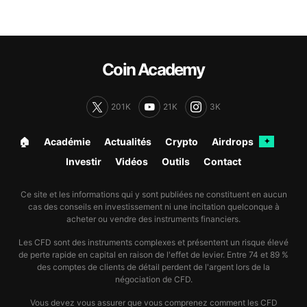
Coin Academy
201K
21K
3K
🏠︎
Académie
Actualités
Crypto
Airdrops
✦
Investir
Vidéos
Outils
Contact
Ce site et les informations qui y sont publiées ne constituent en aucun
cas des conseils en investissement ni une incitation quelconque à
acheter ou vendre des instruments financiers.
Les CFD sont des instruments complexes et présentent un risque élevé
de perte rapide en capital en raison de l'effet de levier. Entre 74 et 89 %
des comptes de clients de détail perdent de l'argent lors de la
négociation de CFD.
Vous devez vous assurer que vous comprenez comment les CFD