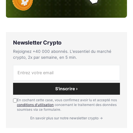
Newsletter Crypto
Rejoignez +40 000 abonnés. L'essentiel du marché
crypto, 2x par semaine, en 5 min.
S'inscrire ›
En cochant cette case, vous confirmez avoir lu et accepté nos
conditions d'utilisation
concernant le traitement des données
soumises via ce formulaire.
En savoir plus sur notre newsletter crypto →