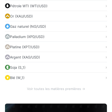
Pétrole WTI (WTI/USD)
Or (XAU/USD)
Gaz naturel (NG/USD)
Palladium (XPD/USD)
Platine (XPT/USD)
Argent (XAG/USD)
Soja (S_1)
Blé (W_1)
Voir toutes les matières premières →