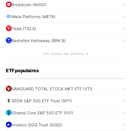
Broadcom (AVGO)
Meta Platforms (META)
Tesla (TSLA)
Berkshire Hathaway (BRK.B)
Voir toutes les actions →
ETF populaires
VANGUARD TOTAL STOCK MKT ETF (VTI)
SPDR S&P 500 ETF Trust (SPY)
iShares Core S&P 500 ETF (IVV)
Invesco QQQ Trust (QQQ)