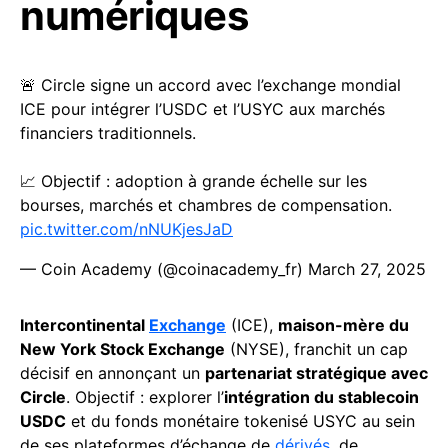
numériques
🚨 Circle signe un accord avec l’exchange mondial
ICE pour intégrer l’USDC et l’USYC aux marchés
financiers traditionnels.
📈 Objectif : adoption à grande échelle sur les
bourses, marchés et chambres de compensation.
pic.twitter.com/nNUKjesJaD
— Coin Academy (@coinacademy_fr)
March 27, 2025
Intercontinental
Exchange
(ICE),
maison-mère du
New York Stock Exchange
(NYSE), franchit un cap
décisif en annonçant un
partenariat stratégique avec
Circle
. Objectif : explorer l’
intégration du stablecoin
USDC
et du fonds monétaire tokenisé USYC au sein
de ses plateformes d’échange de
dérivés
, de