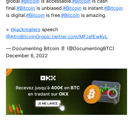
global.
#Bitcoin
is accessable.
#Bitcoin
is cash
final.
#Bitcoin
is unbiased.
#Bitcoin
is instant.
#Bitcoin
is digital.
#Bitcoin
is free.
#Bitcoin
is amazing.
>
@jackmallers
speech
@AfroBitcoinOrg
pic.twitter.com/MFJafEwKyL
— Documenting Bitcoin 📄 (@DocumentingBTC)
December 6, 2022