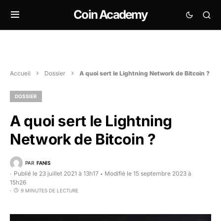
Coin Academy
Accueil
Dossier
A quoi sert le Lightning Network de Bitcoin ?
DOSSIER
A quoi sert le Lightning
Network de Bitcoin ?
PAR
FANIS
Publié le 23 juillet 2021 à 13h17
Modifié le 15 septembre 2023 à
•
15h26
9 MINUTES DE LECTURE