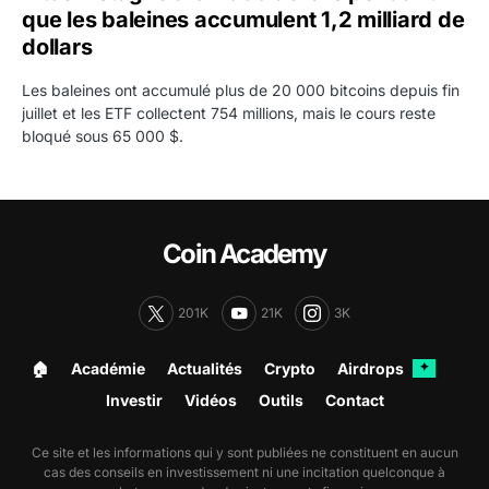
que les baleines accumulent 1,2 milliard de
dollars
Les baleines ont accumulé plus de 20 000 bitcoins depuis fin
juillet et les ETF collectent 754 millions, mais le cours reste
bloqué sous 65 000 $.
Coin Academy
201K
21K
3K
🏠︎
Académie
Actualités
Crypto
Airdrops
✦
Investir
Vidéos
Outils
Contact
Ce site et les informations qui y sont publiées ne constituent en aucun
cas des conseils en investissement ni une incitation quelconque à