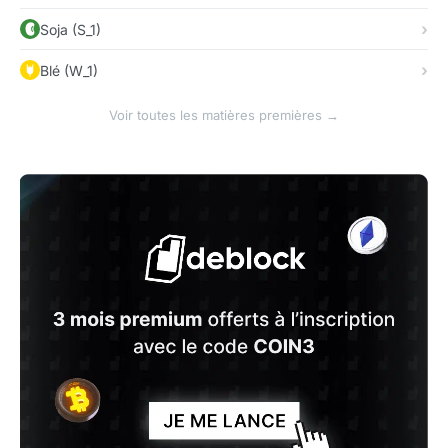
Soja (S_1)
Blé (W_1)
Voir toutes les matières premières →