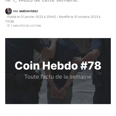
PAR
SIMÉON FEREZ
Publié le 01 janvier 2023 à 20h42
Modifié le 10 octobre 2023 à
•
17h38
7 MINUTES DE LECTURE