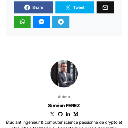
Share
Tweet
Auteur
Siméon FEREZ
Étudiant ingénieur & computer science passionné de crypto et