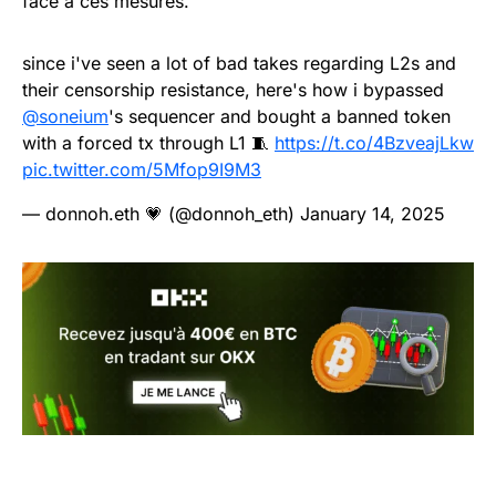
face à ces mesures.
since i've seen a lot of bad takes regarding L2s and
their censorship resistance, here's how i bypassed
@soneium
's sequencer and bought a banned token
with a forced tx through L1 🧵
https://t.co/4BzveajLkw
pic.twitter.com/5Mfop9I9M3
— donnoh.eth 💗 (@donnoh_eth)
January 14, 2025