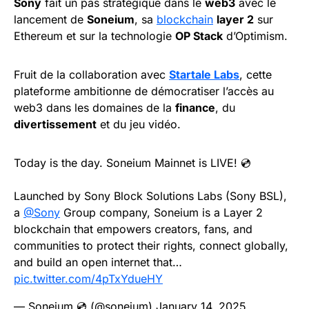
Sony
fait un pas stratégique dans le
web3
avec le
lancement de
Soneium
, sa
blockchain
layer 2
sur
Ethereum et sur la technologie
OP Stack
d’Optimism.
Fruit de la collaboration avec
Startale Labs
, cette
plateforme ambitionne de démocratiser l’accès au
web3 dans les domaines de la
finance
, du
divertissement
et du jeu vidéo.
Today is the day. Soneium Mainnet is LIVE! 💿
Launched by Sony Block Solutions Labs (Sony BSL),
a
@Sony
Group company, Soneium is a Layer 2
blockchain that empowers creators, fans, and
communities to protect their rights, connect globally,
and build an open internet that…
pic.twitter.com/4pTxYdueHY
— Soneium 💿 (@soneium)
January 14, 2025