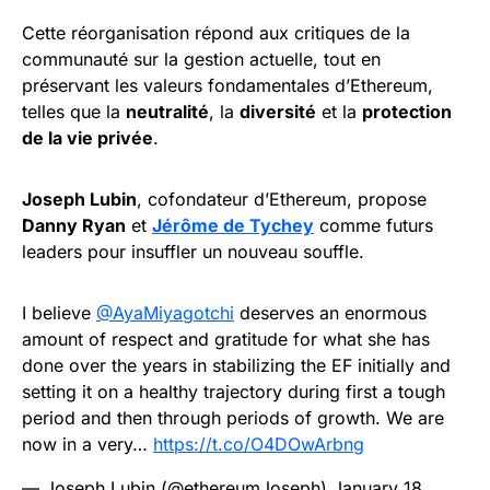
Cette réorganisation répond aux critiques de la
communauté sur la gestion actuelle, tout en
préservant les valeurs fondamentales d’Ethereum,
telles que la
neutralité
, la
diversité
et la
protection
de la vie privée
.
Joseph Lubin
, cofondateur d’Ethereum, propose
Danny Ryan
et
Jérôme de Tychey
comme futurs
leaders pour insuffler un nouveau souffle.
I believe
@AyaMiyagotchi
deserves an enormous
amount of respect and gratitude for what she has
done over the years in stabilizing the EF initially and
setting it on a healthy trajectory during first a tough
period and then through periods of growth. We are
now in a very…
https://t.co/O4DOwArbng
— Joseph Lubin (@ethereumJoseph)
January 18,