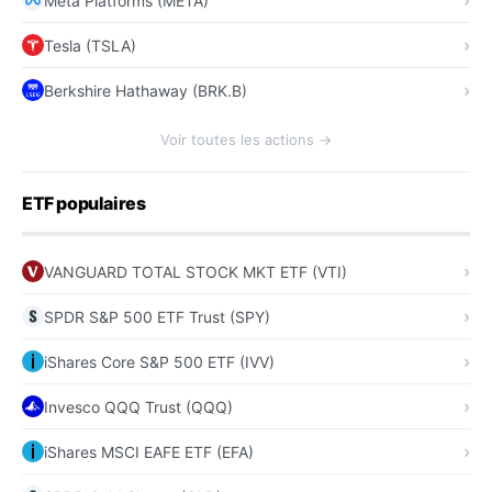
Meta Platforms (META)
Tesla (TSLA)
Berkshire Hathaway (BRK.B)
Voir toutes les actions →
ETF populaires
VANGUARD TOTAL STOCK MKT ETF (VTI)
SPDR S&P 500 ETF Trust (SPY)
iShares Core S&P 500 ETF (IVV)
Invesco QQQ Trust (QQQ)
iShares MSCI EAFE ETF (EFA)