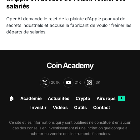
salariés
OpenAI demande le rejet de la plainte d'Apple pour vol de
secrets industriels et accuse le fabricant de vouloir freiner les
départs de salariés.
Coin Academy
201K
21K
3K
🏠︎
Académie
Actualités
Crypto
Airdrops
✦
Investir
Vidéos
Outils
Contact
Ce site et les informations qui y sont publiées ne constituent en aucun
cas des conseils en investissement ni une incitation quelconque à
acheter ou vendre des instruments financiers.