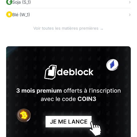
Soja (S_1)
Blé (W_1)
Voir toutes les matières premières →