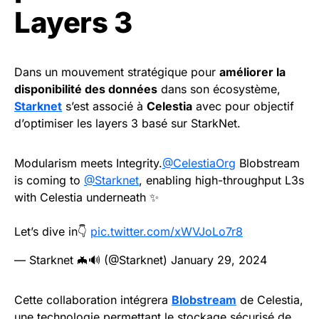
Layers 3
Dans un mouvement stratégique pour
améliorer la
disponibilité des données
dans son écosystème,
Starknet
s’est associé à
Celestia
avec pour objectif
d’optimiser les layers 3 basé sur StarkNet.
Modularism meets Integrity.
@CelestiaOrg
Blobstream
is coming to
@Starknet
, enabling high-throughput L3s
with Celestia underneath ✨
Let’s dive in👇
pic.twitter.com/xWVJoLo7r8
— Starknet 🦇🔊 (@Starknet)
January 29, 2024
Cette collaboration intégrera
Blobstream
de Celestia,
une technologie permettant le stockage sécurisé de