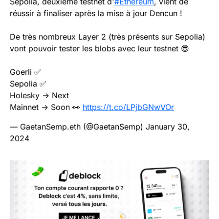
Sepolia, deuxième testnet d'
#Ethereum
, vient de
réussir à finaliser après la mise à jour Dencun !
De très nombreux Layer 2 (très présents sur Sepolia)
vont pouvoir tester les blobs avec leur testnet 😎
Goerli ✅
Sepolia ✅
Holesky -> Next
Mainnet -> Soon 👀
https://t.co/LPjbGNwVOr
— GaetanSemp.eth (@GaetanSemp)
January 30,
2024