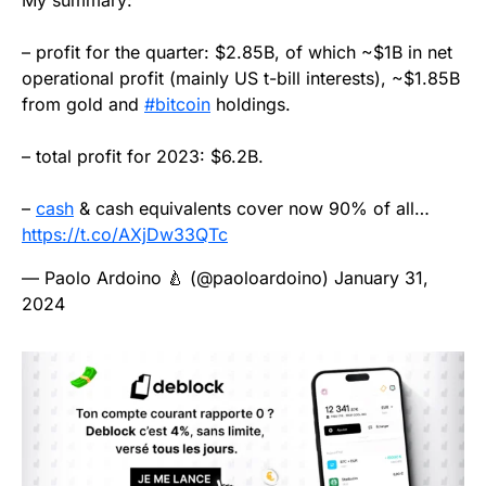
– profit for the quarter: $2.85B, of which ~$1B in net
operational profit (mainly US t-bill interests), ~$1.85B
from gold and
#bitcoin
holdings.
– total profit for 2023: $6.2B.
–
cash
& cash equivalents cover now 90% of all…
https://t.co/AXjDw33QTc
— Paolo Ardoino 🍐 (@paoloardoino)
January 31,
2024