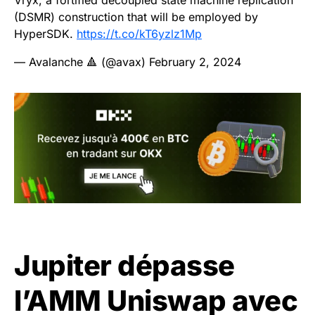
Vryx, a fortified decoupled state machine replication
(DSMR) construction that will be employed by
HyperSDK.
https://t.co/kT6yzlz1Mp
— Avalanche 🔺 (@avax)
February 2, 2024
Jupiter dépasse
l’AMM Uniswap avec