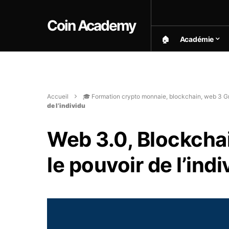
Coin Academy
🏠︎
Académie
Accueil
🎓 Formation crypto monnaie, blockchain, web 3 Gr
de l’individu
Web 3.0, Blockchai
le pouvoir de l’indi