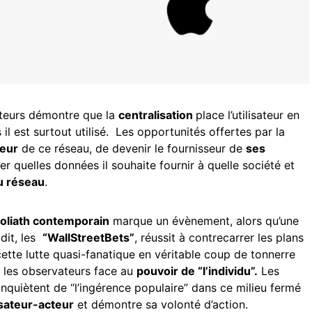
ateurs démontre que la
centralisation
place l’utilisateur en
is il est surtout utilisé. Les opportunités offertes par la
teur
de ce réseau, de devenir le fournisseur de
ses
ner quelles données il souhaite fournir à quelle société et
u réseau
.
oliath contemporain
marque un évènement, alors qu’une
dit, les
“WallStreetBets”
, réussit à contrecarrer les plans
cette lutte quasi-fanatique en véritable coup de tonnerre
é les observateurs face au
pouvoir de “l’individu”.
Les
s’inquiètent de “l’ingérence populaire” dans ce milieu fermé
isateur-acteur
et démontre sa volonté d’action.