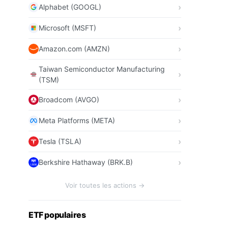
Alphabet (GOOGL)
Microsoft (MSFT)
Amazon.com (AMZN)
Taiwan Semiconductor Manufacturing
(TSM)
Broadcom (AVGO)
Meta Platforms (META)
Tesla (TSLA)
Berkshire Hathaway (BRK.B)
Voir toutes les actions →
ETF populaires