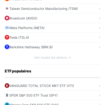
Taiwan Semiconductor Manufacturing (TSM)
Broadcom (AVGO)
Meta Platforms (META)
Tesla (TSLA)
Berkshire Hathaway (BRK.B)
Voir toutes les actions →
ETF populaires
VANGUARD TOTAL STOCK MKT ETF (VTI)
SPDR S&P 500 ETF Trust (SPY)
iShares Core S&P 500 ETF (IVV)