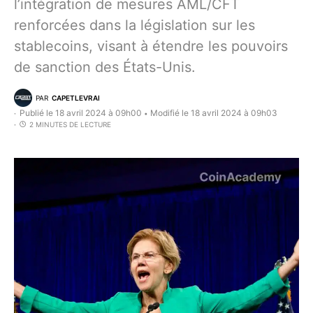
l’intégration de mesures AML/CFT
renforcées dans la législation sur les
stablecoins, visant à étendre les pouvoirs
de sanction des États-Unis.
PAR
CAPETLEVRAI
Publié le 18 avril 2024 à 09h00
Modifié le 18 avril 2024 à 09h03
•
2 MINUTES DE LECTURE