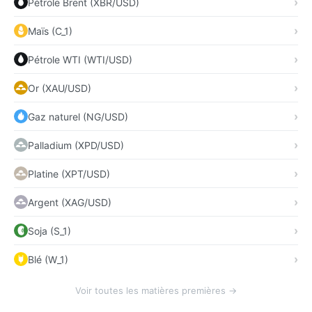
Pétrole Brent (XBR/USD)
Maïs (C_1)
Pétrole WTI (WTI/USD)
Or (XAU/USD)
Gaz naturel (NG/USD)
Palladium (XPD/USD)
Platine (XPT/USD)
Argent (XAG/USD)
Soja (S_1)
Blé (W_1)
Voir toutes les matières premières →