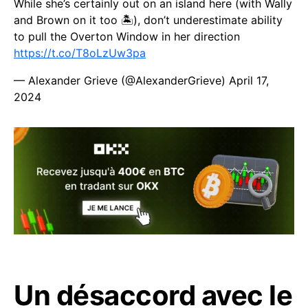
While she’s certainly out on an island here (with Wally
and Brown on it too 🏝️), don’t underestimate ability
to pull the Overton Window in her direction
https://t.co/T8oLzUw3pa
— Alexander Grieve (@AlexanderGrieve)
April 17,
2024
Un désaccord avec le