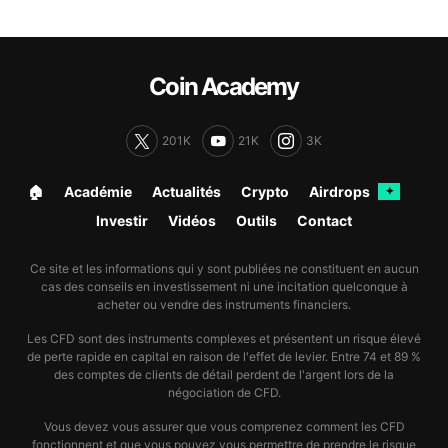
Coin Academy
201K
21K
3K
🏠︎
Académie
Actualités
Crypto
Airdrops
✦
Investir
Vidéos
Outils
Contact
Ce site et les informations qui y sont publiées ne constituent en aucun
cas des conseils en investissement ni une incitation quelconque à
acheter ou vendre des instruments financiers.
Les CFD sont des instruments complexes et présentent un risque élevé
de perte rapide en capital en raison de l'effet de levier. Entre 74 et 89 %
des comptes de clients de détail perdent de l'argent lors de la
négociation de CFD.
Vous devez vous assurer que vous comprenez comment les CFD
fonctionnent et que vous pouvez vous permettre de prendre le risque