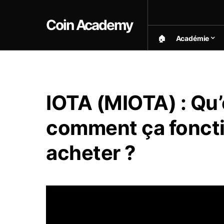
Coin Academy
🏠︎
Académie
IOTA (MIOTA) : Qu’
comment ça fonct
acheter ?