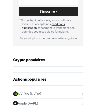
S'inscrire ›
En cochant cette case, vous confirmez
avoir lu et accepté nos
conditions
d'utilisation
concernant le traitement des
données soumises via ce formulaire.
En savoir plus sur notre newsletter crypto →
Crypto populaires
Actions populaires
NVIDIA (NVDA)
Apple (AAPL)