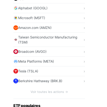
Alphabet (GOOGL)
Microsoft (MSFT)
Amazon.com (AMZN)
Taiwan Semiconductor Manufacturing
(TSM)
Broadcom (AVGO)
Meta Platforms (META)
Tesla (TSLA)
Berkshire Hathaway (BRK.B)
Voir toutes les actions →
ETF populaires