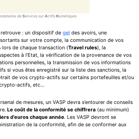
estataires de
S
ervices sur
A
ctifs
N
umériques
 retrouve : un dispositif de
gel
des avoirs, une
t sortants sur votre compte, la communication de vos
 lors de chaque transaction (
Travel rules
), la
spectes à l’Etat, la vérification de la provenance de vos
ations personnelles, la transmission de vos informations
fs si vous êtes enregistré sur la liste des sanctions, la
etrait de vos crypto-actifs sur certains portefeuilles et/ou
 crypto-actifs, etc…
arsenal de mesures, un VASP devra s’entourer de conseils
re.
Le coût de la conformité se chiffrera
(au minimum)
lliers d’euros chaque année
. Les VASP devront se
inistration de la conformité, afin de se conformer aux