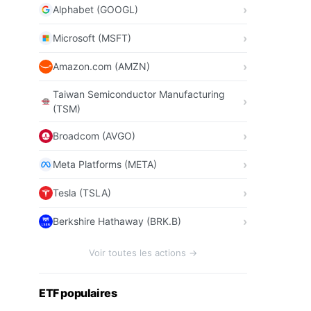
Alphabet (GOOGL)
Microsoft (MSFT)
Amazon.com (AMZN)
Taiwan Semiconductor Manufacturing
(TSM)
Broadcom (AVGO)
Meta Platforms (META)
Tesla (TSLA)
Berkshire Hathaway (BRK.B)
Voir toutes les actions →
ETF populaires