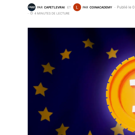
Publié le 
PAR
CAPETLEVRAI
ET
PAR
COINACADEMY
4 MINUTES DE LECTURE