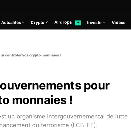
Airdrops
Actualités
Crypto
Investir
Vidéos
✦
ur contrôler vos crypto monnaies !
 gouvernements pour
to monnaies !
 est un organisme intergouvernemental de lutte
financement du terrorisme (LCB-FT).