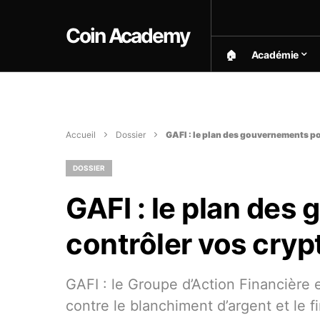
Coin Academy
🏠︎
Académie
Accueil
Dossier
GAFI : le plan des gouvernements po
DOSSIER
GAFI : le plan des
contrôler vos cryp
GAFI : le Groupe d’Action Financière
contre le blanchiment d’argent et le 