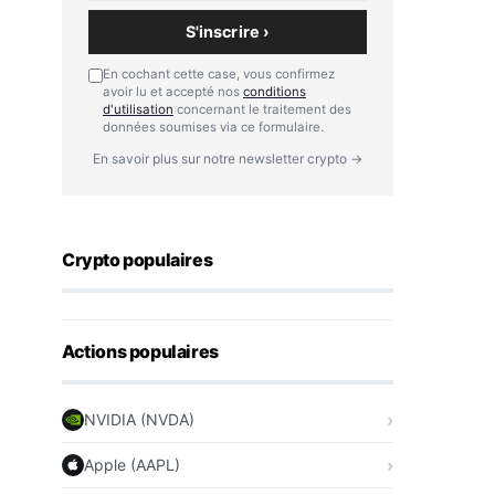
S'inscrire ›
En cochant cette case, vous confirmez
avoir lu et accepté nos
conditions
d'utilisation
concernant le traitement des
données soumises via ce formulaire.
En savoir plus sur notre newsletter crypto →
Crypto populaires
Actions populaires
NVIDIA (NVDA)
Apple (AAPL)