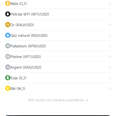
Maïs (C_1)
Pétrole WTI (WTI/USD)
Or (XAU/USD)
Gaz naturel (NG/USD)
Palladium (XPD/USD)
Platine (XPT/USD)
Argent (XAG/USD)
Soja (S_1)
Blé (W_1)
Voir toutes les matières premières →