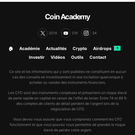
Coin Academy
201K
21K
3K
🏠︎
Académie
Actualités
Crypto
Airdrops
✦
Investir
Vidéos
Outils
Contact
Ce site et les informations qui y sont publiées ne constituent en aucun
cas des conseils en investissement ni une incitation quelconque à
acheter ou vendre des instruments financiers.
Les CFD sont des instruments complexes et présentent un risque élevé
de perte rapide en capital en raison de l'effet de levier. Entre 74 et 89 %
des comptes de clients de détail perdent de l'argent lors de la
négociation de CFD.
Vous devez vous assurer que vous comprenez comment les CFD
fonctionnent et que vous pouvez vous permettre de prendre le risque
élevé de perdre votre argent