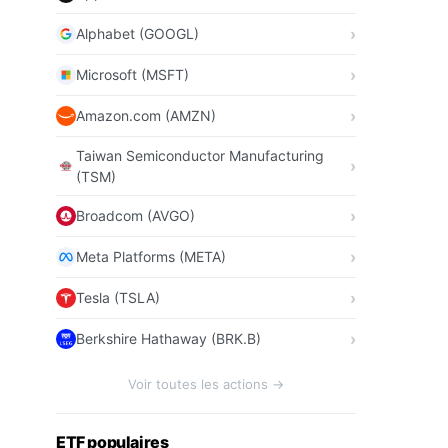
Alphabet (GOOGL)
Microsoft (MSFT)
Amazon.com (AMZN)
Taiwan Semiconductor Manufacturing
(TSM)
Broadcom (AVGO)
Meta Platforms (META)
Tesla (TSLA)
Berkshire Hathaway (BRK.B)
Voir toutes les actions →
ETF populaires