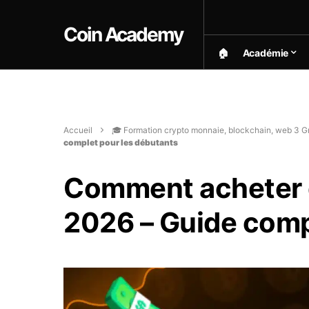
Coin Academy
🏠︎
Académie
Accueil
🎓 Formation crypto monnaie, blockchain, web 3 Gr
complet pour les débutants
Comment acheter d
2026 – Guide comp