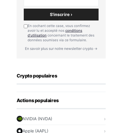
S'inscrire ›
En cochant cette case, vous confirmez
avoir lu et accepté nos
conditions
d'utilisation
concernant le traitement des
données soumises via ce formulaire.
En savoir plus sur notre newsletter crypto →
Crypto populaires
Actions populaires
NVIDIA (NVDA)
Apple (AAPL)