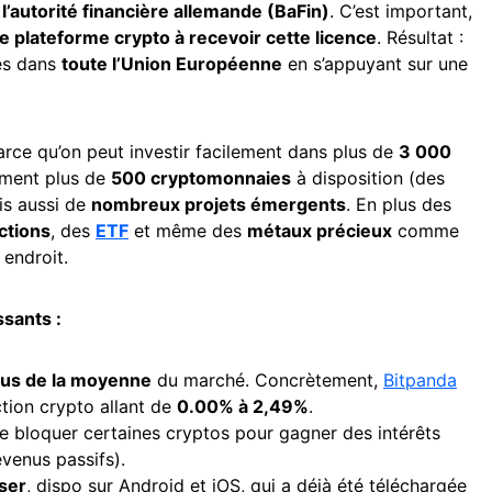
r
l’autorité financière allemande (BaFin)
. C’est important,
e plateforme crypto à recevoir cette licence
. Résultat :
es dans
toute l’Union Européenne
en s’appuyant sur une
parce qu’on peut investir facilement dans plus de
3 000
mment plus de
500 cryptomonnaies
à disposition (des
is aussi de
nombreux projets émergents
. En plus des
ctions
, des
ETF
et même des
métaux précieux
comme
 endroit.
sants :
sus de la moyenne
du marché. Concrètement,
Bitpanda
tion crypto allant de
0.00% à 2,49%
.
e bloquer certaines cryptos pour gagner des intérêts
evenus passifs).
iser
, dispo sur Android et iOS, qui a déjà été téléchargée