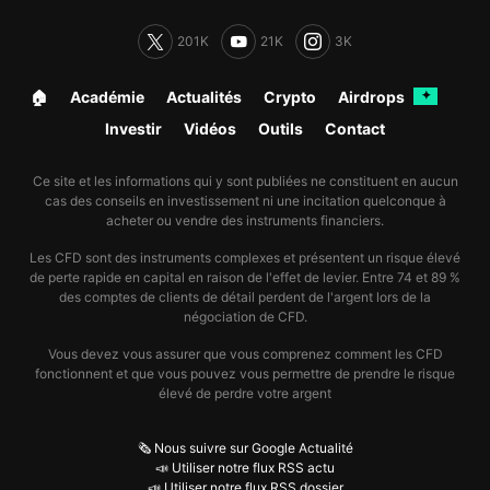
201K
21K
3K
🏠︎
Académie
Actualités
Crypto
Airdrops
✦
Investir
Vidéos
Outils
Contact
Ce site et les informations qui y sont publiées ne constituent en aucun
cas des conseils en investissement ni une incitation quelconque à
acheter ou vendre des instruments financiers.
Les CFD sont des instruments complexes et présentent un risque élevé
de perte rapide en capital en raison de l'effet de levier. Entre 74 et 89 %
des comptes de clients de détail perdent de l'argent lors de la
négociation de CFD.
Vous devez vous assurer que vous comprenez comment les CFD
fonctionnent et que vous pouvez vous permettre de prendre le risque
élevé de perdre votre argent
🗞️ Nous suivre sur Google Actualité
📣 Utiliser notre flux RSS actu
📣 Utiliser notre flux RSS dossier