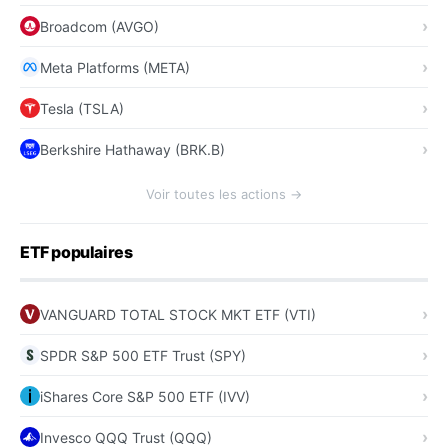
Broadcom (AVGO)
Meta Platforms (META)
Tesla (TSLA)
Berkshire Hathaway (BRK.B)
Voir toutes les actions →
ETF populaires
VANGUARD TOTAL STOCK MKT ETF (VTI)
SPDR S&P 500 ETF Trust (SPY)
iShares Core S&P 500 ETF (IVV)
Invesco QQQ Trust (QQQ)