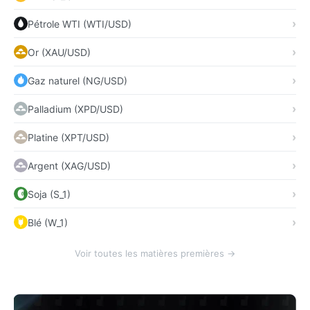
Pétrole WTI (WTI/USD)
Or (XAU/USD)
Gaz naturel (NG/USD)
Palladium (XPD/USD)
Platine (XPT/USD)
Argent (XAG/USD)
Soja (S_1)
Blé (W_1)
Voir toutes les matières premières →