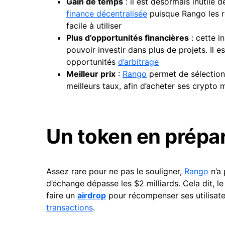
Gain de temps
: il est désormais inutile 
finance décentralisée
puisque Rango les re
facile à utiliser
Plus d’opportunités financières
: cette i
pouvoir investir dans plus de projets. Il e
opportunités
d’arbitrage
Meilleur prix
:
Rango
permet de sélection
meilleurs taux, afin d’acheter ses crypto
Un token en prépa
Assez rare pour ne pas le souligner,
Rango
n’a 
d’échange dépasse les $2 milliards. Cela dit, le
faire un
airdrop
pour récompenser ses utilisateur
transactions
.