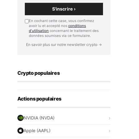
S'inscrire ›
En cochant cette case, vous confirmez
avoir lu et accepté nos
conditions
d'utilisation
concernant le traitement des
données soumises via ce formulaire.
En savoir plus sur notre newsletter crypto →
Crypto populaires
Actions populaires
NVIDIA (NVDA)
Apple (AAPL)