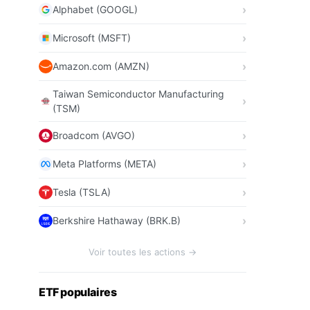
Alphabet (GOOGL)
Microsoft (MSFT)
Amazon.com (AMZN)
Taiwan Semiconductor Manufacturing
(TSM)
Broadcom (AVGO)
Meta Platforms (META)
Tesla (TSLA)
Berkshire Hathaway (BRK.B)
Voir toutes les actions →
ETF populaires