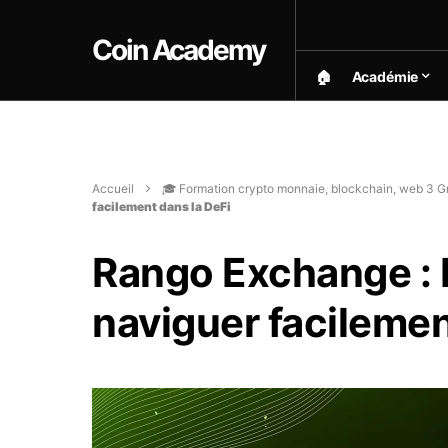
Coin Academy
🏠︎
Académie
Accueil
🎓 Formation crypto monnaie, blockchain, web 3 Gr
facilement dans la DeFi
Rango Exchange : 
naviguer facilemen