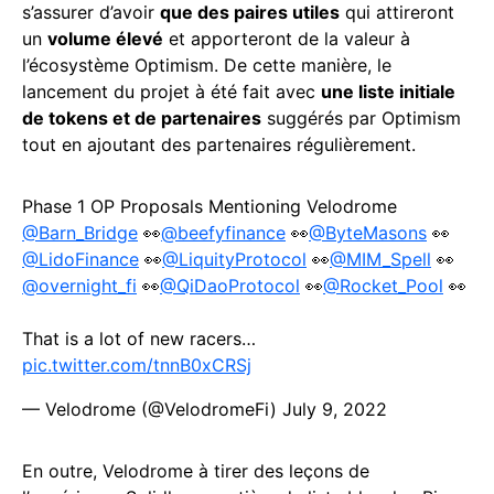
s’assurer d’avoir
que des paires utiles
qui attireront
un
volume élevé
et apporteront de la valeur à
l’écosystème Optimism. De cette manière, le
lancement du projet à été fait avec
une liste initiale
de tokens et de partenaires
suggérés par Optimism
tout en ajoutant des partenaires régulièrement.
Phase 1 OP Proposals Mentioning Velodrome
@Barn_Bridge
👀
@beefyfinance
👀
@ByteMasons
👀
@LidoFinance
👀
@LiquityProtocol
👀
@MIM_Spell
👀
@overnight_fi
👀
@QiDaoProtocol
👀
@Rocket_Pool
👀
That is a lot of new racers…
pic.twitter.com/tnnB0xCRSj
— Velodrome (@VelodromeFi)
July 9, 2022
En outre, Velodrome à tirer des leçons de