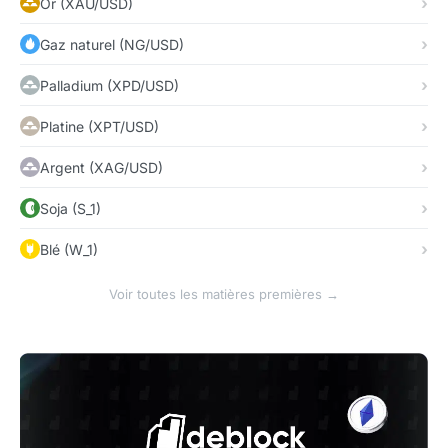
Or (XAU/USD)
Gaz naturel (NG/USD)
Palladium (XPD/USD)
Platine (XPT/USD)
Argent (XAG/USD)
Soja (S_1)
Blé (W_1)
Voir toutes les matières premières →