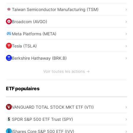
Taiwan Semiconductor Manufacturing (TSM)
Broadcom (AVGO)
Meta Platforms (META)
Tesla (TSLA)
Berkshire Hathaway (BRK.B)
Voir toutes les actions →
ETF populaires
VANGUARD TOTAL STOCK MKT ETF (VTI)
SPDR S&P 500 ETF Trust (SPY)
iShares Core S&P 500 ETF (IVV)