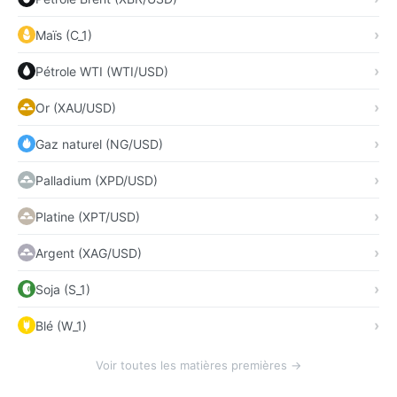
Maïs (C_1)
Pétrole WTI (WTI/USD)
Or (XAU/USD)
Gaz naturel (NG/USD)
Palladium (XPD/USD)
Platine (XPT/USD)
Argent (XAG/USD)
Soja (S_1)
Blé (W_1)
Voir toutes les matières premières →