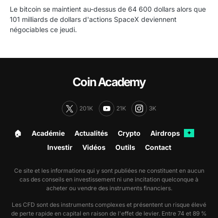
Le bitcoin se maintient au-dessus de 64 600 dollars alors que
101 milliards de dollars d'actions SpaceX deviennent
négociables ce jeudi.
Coin Academy
201K
21K
3K
🏠︎
Académie
Actualités
Crypto
Airdrops
✦
Investir
Vidéos
Outils
Contact
Ce site et les informations qui y sont publiées ne constituent en aucun
cas des conseils en investissement ni une incitation quelconque à
acheter ou vendre des instruments financiers.
Les CFD sont des instruments complexes et présentent un risque élevé
de perte rapide en capital en raison de l'effet de levier. Entre 74 et 89 %