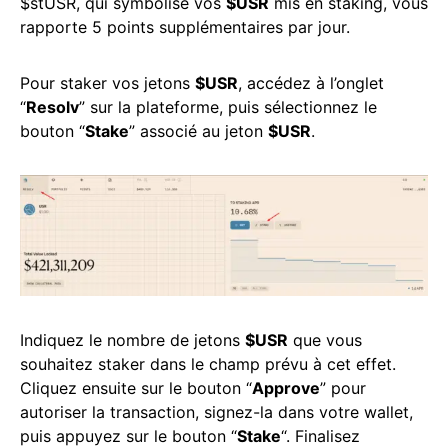
$stUSR, qui symbolise vos
$USR
mis en staking, vous
rapporte 5 points supplémentaires par jour.
Pour staker vos jetons
$USR
, accédez à l’onglet
“
Resolv
” sur la plateforme, puis sélectionnez le
bouton “
Stake
” associé au jeton
$USR
.
Indiquez le nombre de jetons
$USR
que vous
souhaitez staker dans le champ prévu à cet effet.
Cliquez ensuite sur le bouton “
Approve
” pour
autoriser la transaction, signez-la dans votre wallet,
puis appuyez sur le bouton “
Stake
“. Finalisez