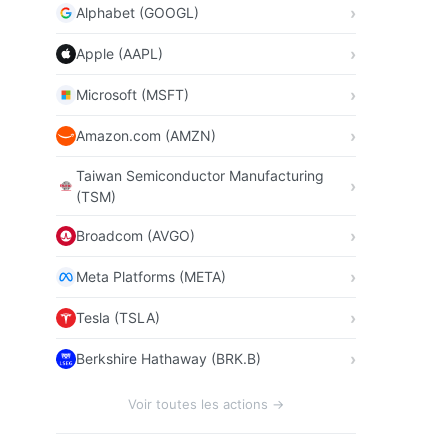
Alphabet (GOOGL)
Apple (AAPL)
Microsoft (MSFT)
Amazon.com (AMZN)
Taiwan Semiconductor Manufacturing
(TSM)
Broadcom (AVGO)
Meta Platforms (META)
Tesla (TSLA)
Berkshire Hathaway (BRK.B)
Voir toutes les actions →