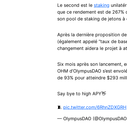
Le second est le
staking
unilatér
que ce rendement est de 267% d
son pool de staking de jetons à
Après la dernière proposition d
(également appelé “taux de base
changement aidera le projet à at
Six mois après son lancement, 
OHM d’OlympusDAO s’est envolée à
de 93% pour atteindre $293 mill
Say bye to high APY👋
🧵
pic.twitter.com/6RhnZDXGRH
— OlympusDAO (@OlympusDA