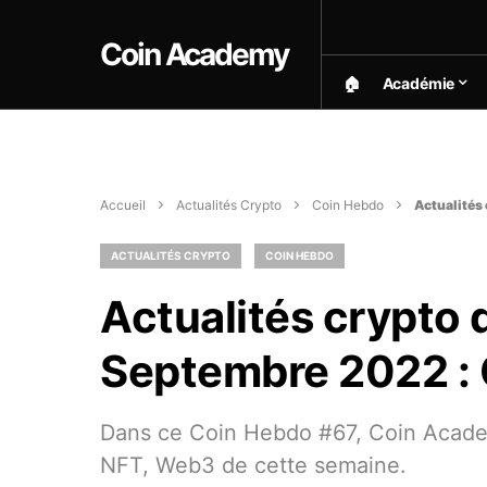
Coin Academy
🏠︎
Académie
Accueil
Actualités Crypto
Coin Hebdo
Actualités
ACTUALITÉS CRYPTO
COIN HEBDO
Actualités crypto 
Septembre 2022 :
Dans ce Coin Hebdo #67, Coin Academy
NFT, Web3 de cette semaine.