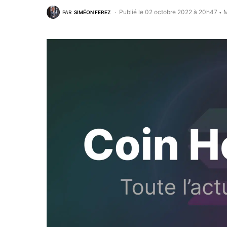
Publié le 02 octobre 2022 à 20h47
M
PAR
SIMÉON FEREZ
•