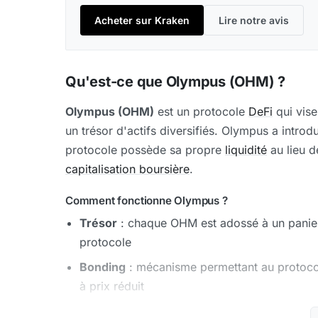
Acheter sur Kraken
Lire notre avis
Qu'est-ce que Olympus (OHM) ?
Olympus (OHM)
est un protocole
DeFi
qui vise
un trésor d'actifs diversifiés. Olympus a introd
protocole possède sa propre
liquidité
au lieu d
capitalisation boursière
.
Comment fonctionne Olympus ?
Trésor
: chaque OHM est adossé à un panier 
protocole
Bonding
: mécanisme permettant au protocol
à prix réduit
Staking
: les détenteurs stakent leur OHM p