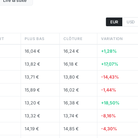
Lire la suite
stabilité du prix utilisant le trésor pour maintenir OHM
EUR
USD
UT
PLUS BAS
CLÔTURE
VARIATION
 évolue en fonction du trésor. Environ
14,94 M
OHM sont e
16,04 €
16,24 €
+1,28%
plusieurs centaines de millions de dollars.
13,82 €
16,18 €
+17,07%
13,71 €
13,80 €
-14,43%
irectement sur les
DEX
comme Uniswap et Balancer.
15,89 €
16,02 €
-1,44%
13,20 €
16,38 €
+18,50%
13,32 €
13,74 €
-8,16%
14,19 €
14,85 €
-4,30%