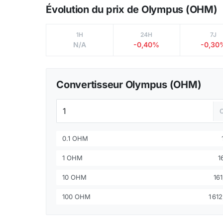
Évolution du prix de Olympus (OHM)
1H
24H
7J
N/A
-0,40%
-0,30
Convertisseur Olympus (OHM)
0.1 OHM
1 OHM
1
10 OHM
16
100 OHM
1 61