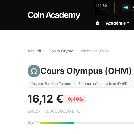
Solana
Hyperli
$1,899.60
$72.60
+0.03%
-1.30%
SOL (24h)
HYPE (24h)
Coin Academy
🏠︎
Académie
Accueil
›
Cours Crypto
›
Olympus (OHM)
Cours Olympus (OHM)
Crypto-Backed Tokens
Finance décentralisée (DeFi)
16,12 €
-0,40%
$18.57
·
0.00000000 BTC
16,08 €