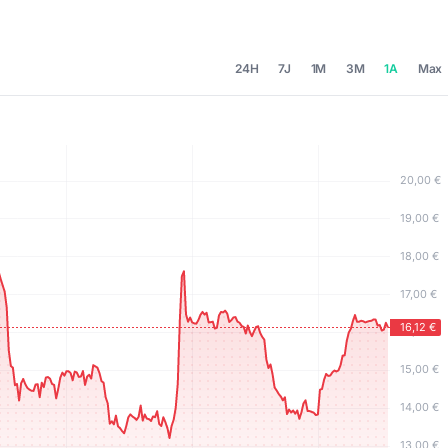
24H
7J
1M
3M
1A
Max