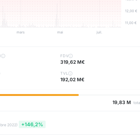
H
FDV
i
i
319,62 M€
TVL
i
192,02 M€
19,83 M
tota
+146,2%
bre 2022)