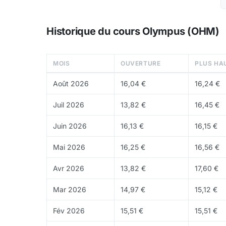
OHM)
RBS (Range Bound Stability)
: mécanisme de 
Historique du cours Olympus (OHM)
dans une fourchette
Tokenomics
MOIS
OUVERTURE
PLUS HA
OHM est un
token
avec une supply flexible qui
Août 2026
16,04 €
16,24 €
circulation. Le protocole possède un trésor de 
Juil 2026
13,82 €
16,45 €
Où acheter du OHM ?
Juin 2026
16,13 €
16,15 €
OHM est disponible sur
Binance
, Gate.io, ou d
Mai 2026
16,25 €
16,56 €
Avr 2026
13,82 €
17,60 €
Mar 2026
14,97 €
15,12 €
Fév 2026
15,51 €
15,51 €