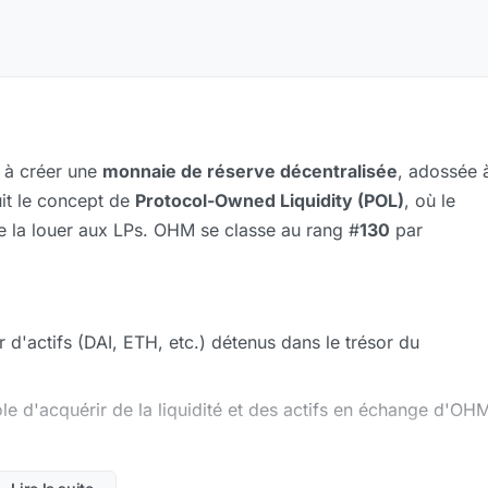
 à créer une
monnaie de réserve décentralisée
, adossée 
uit le concept de
Protocol-Owned Liquidity (POL)
, où le
e la louer aux LPs. OHM se classe au rang #
130
par
d'actifs (DAI, ETH, etc.) détenus dans le trésor du
e d'acquérir de la liquidité et des actifs en échange d'OH
our recevoir des rebase rewards (émission de nouveaux