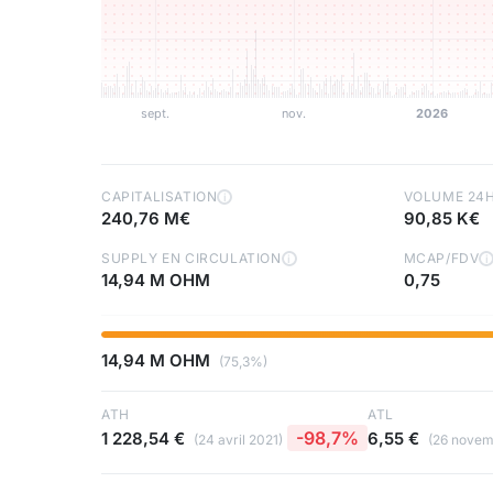
CAPITALISATION
VOLUME 24
i
240,76 M€
90,85 K€
SUPPLY EN CIRCULATION
MCAP/FDV
i
i
14,94 M OHM
0,75
14,94 M OHM
(75,3%)
ATH
ATL
-98,7%
1 228,54 €
6,55 €
(24 avril 2021)
(26 novem