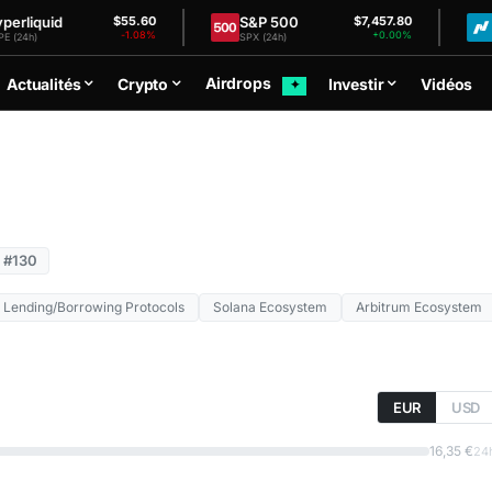
quid
S&P 500
Nasd
$55.60
$7,457.80
-1.08%
+0.00%
SPX (24h)
NDX (2
Airdrops
Actualités
Crypto
Investir
Vidéos
✦
#130
Lending/Borrowing Protocols
Solana Ecosystem
Arbitrum Ecosystem
EUR
USD
16,35 €
24