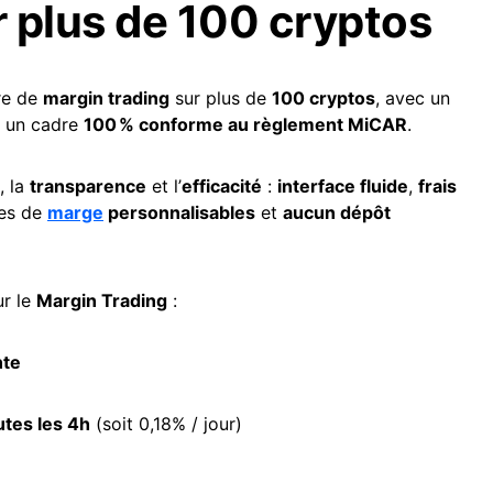
 plus de 100 cryptos
re de
margin trading
sur plus de
100 cryptos
, avec un
s un cadre
100 % conforme au règlement MiCAR
.
, la
transparence
et l’
efficacité
:
interface fluide
,
frais
es de
marge
personnalisables
et
aucun dépôt
ur le
Margin Trading
:
nte
tes les 4h
(soit 0,18% / jour)