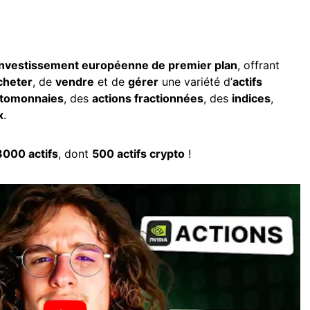
investissement européenne de premier plan
, offrant
cheter
, de
vendre
et de
gérer
une variété d’
actifs
ptomonnaies
, des
actions fractionnées
, des
indices
,
x
.
3000 actifs
, dont
500 actifs crypto
!