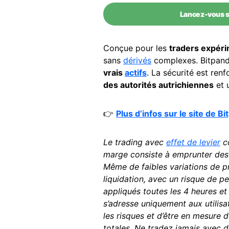
Lancez-vous s
Conçue pour les
traders expér
sans
dérivés
complexes. Bitpand
vrais
actifs
. La sécurité est ren
des autorités autrichiennes
et 
👉
Plus d’infos sur le site de B
Le trading avec
effet de levier
co
marge consiste à emprunter des 
Même de faibles variations de p
liquidation, avec un risque de pe
appliqués toutes les 4 heures et
s’adresse uniquement aux utilis
les risques et d’être en mesure 
totales. Ne tradez jamais avec 