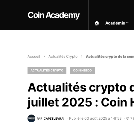
Coin Academy
🏠︎
Académie
Accueil
Actualités Crypto
Actualités crypto de la se
ACTUALITÉS CRYPTO
COIN HEBDO
Actualités crypto 
juillet 2025 : Coi
Publié le 03 août 2025 à 14h58
PAR
CAPETLEVRAI
7 