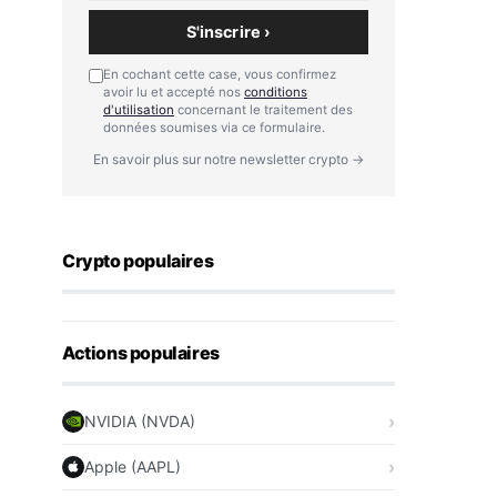
S'inscrire ›
En cochant cette case, vous confirmez
avoir lu et accepté nos
conditions
d'utilisation
concernant le traitement des
données soumises via ce formulaire.
En savoir plus sur notre newsletter crypto →
Crypto populaires
Actions populaires
NVIDIA (NVDA)
Apple (AAPL)