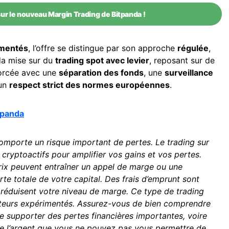
ur le nouveau Margin Trading de Bitpanda !
imentés
, l’offre se distingue par son approche
régulée
,
a mise sur du
trading spot avec levier
, reposant sur de
forcée avec une
séparation des fonds
, une
surveillance
un
respect strict des normes européennes
.
itpanda
mporte un risque important de pertes. Le trading sur
cryptoactifs pour amplifier vos gains et vos pertes.
rix peuvent entraîner un appel de marge ou une
rte totale de votre capital. Des frais d’emprunt sont
 réduisent votre niveau de marge. Ce type de trading
ateurs expérimentés. Assurez-vous de bien comprendre
de supporter des pertes financières importantes, voire
de l’argent que vous ne pouvez pas vous permettre de