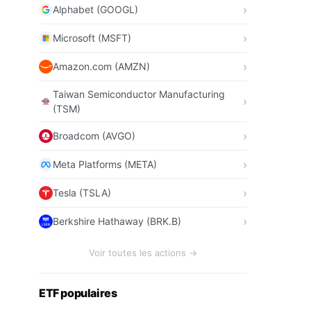
Alphabet (GOOGL)
Microsoft (MSFT)
Amazon.com (AMZN)
Taiwan Semiconductor Manufacturing
(TSM)
Broadcom (AVGO)
Meta Platforms (META)
Tesla (TSLA)
Berkshire Hathaway (BRK.B)
Voir toutes les actions →
ETF populaires