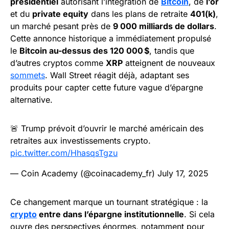
présidentiel
autorisant l’intégration de
Bitcoin
, de
l’or
et du
private equity
dans les plans de retraite
401(k)
,
un marché pesant près de
9 000 milliards de dollars
.
Cette annonce historique a immédiatement propulsé
le
Bitcoin au-dessus des 120 000 $
, tandis que
d’autres cryptos comme
XRP
atteignent de nouveaux
sommets
. Wall Street réagit déjà, adaptant ses
produits pour capter cette future vague d’épargne
alternative.
🚨 Trump prévoit d’ouvrir le marché américain des
retraites aux investissements crypto.
pic.twitter.com/HhasqsTgzu
— Coin Academy (@coinacademy_fr)
July 17, 2025
Ce changement marque un tournant stratégique : la
crypto
entre dans l’épargne institutionnelle
. Si cela
ouvre des perspectives énormes, notamment pour