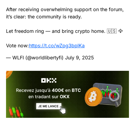
After receiving overwhelming support on the forum,
it’s clear: the community is ready.
Let freedom ring — and bring crypto home. 🇺🇸 🦅
Vote now:
https://t.co/wZpg3bplKa
— WLFI (@worldlibertyfi)
July 9, 2025