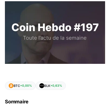
BTC
BLK
+0,00%
+0,63%
Sommaire