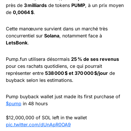
près de
3 milliards
de tokens
PUMP
, à un prix moyen
de
0,0064 $
.
Cette manœuvre survient dans un marché très
concurrentiel sur
Solana
, notamment face à
LetsBonk
.
Pump.fun utilisera désormais
25 % de ses revenus
pour ces rachats quotidiens, ce qui pourrait
représenter entre
538 000 $ et 370 000 $/jour
de
buyback selon les estimations.
Pump buyback wallet just made its first purchase of
$pump
in 48 hours
$12,000,000 of SOL left in the wallet
pic.twitter.com/dUnApR0OA9