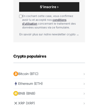
S'inscrire ›
En cochant cette case, vous confirmez
avoir lu et accepté nos
conditions
d'utilisation
concernant le traitement des
données soumises via ce formulaire.
En savoir plus sur notre newsletter crypto →
Crypto populaires
Bitcoin (BTC)
Ethereum (ETH)
BNB (BNB)
XRP (XRP)