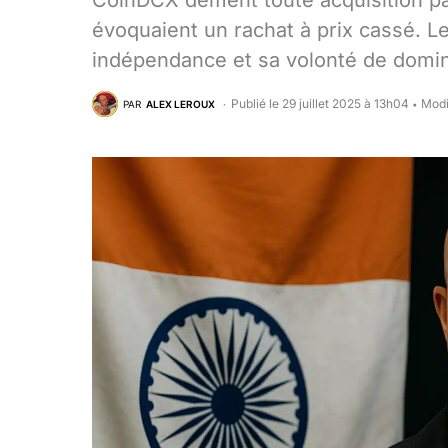
CoinDCX dément toute acquisition p
évoquaient un rachat à prix cassé. 
indépendance et sa volonté de domin
Publié le 29 juillet 2025 à 13h04
Modi
PAR
ALEX LEROUX
•