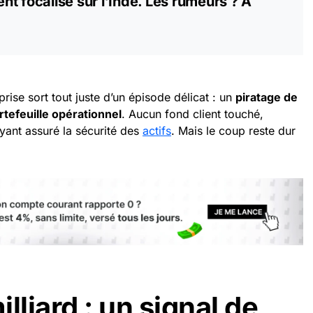
t focalisé sur l’Inde. Les rumeurs ? À
prise sort tout juste d’un épisode délicat : un
piratage de
rtefeuille opérationnel
. Aucun fond client touché,
yant assuré la sécurité des
actifs
. Mais le coup reste dur
lliard : un signal de