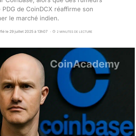
ar Coinbase, alors que des rumeurs
Le PDG de CoinDCX réaffirme son
er le marché indien.
fié le 29 juillet 2025 à 13h07
2 MINUTES DE LECTURE