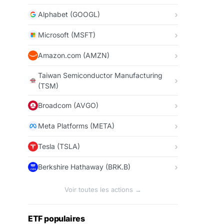
Alphabet (GOOGL)
Microsoft (MSFT)
Amazon.com (AMZN)
Taiwan Semiconductor Manufacturing
(TSM)
Broadcom (AVGO)
Meta Platforms (META)
Tesla (TSLA)
Berkshire Hathaway (BRK.B)
Voir toutes les actions →
ETF populaires