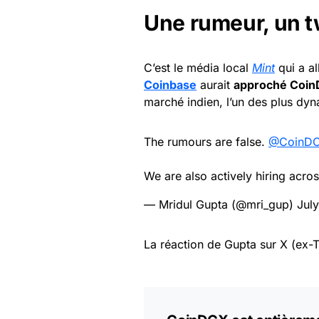
Une rumeur, un tw
C’est le média local
Mint
qui a a
Coinbase
aurait
approché CoinD
marché indien, l’un des plus dy
The rumours are false.
@CoinD
We are also actively hiring acros
— Mridul Gupta (@mri_gup)
Jul
La réaction de Gupta sur X (ex-Tw