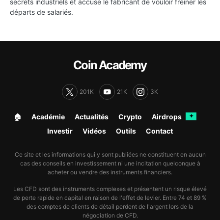
secrets industriels et accuse le fabricant de vouloir freiner les
départs de salariés.
Coin Academy
201K
21K
3K
🏠︎
Académie
Actualités
Crypto
Airdrops
✦
Investir
Vidéos
Outils
Contact
Ce site et les informations qui y sont publiées ne constituent en aucun
cas des conseils en investissement ni une incitation quelconque à
acheter ou vendre des instruments financiers.
Les CFD sont des instruments complexes et présentent un risque élevé
de perte rapide en capital en raison de l'effet de levier. Entre 74 et 89 %
des comptes de clients de détail perdent de l'argent lors de la
négociation de CFD.