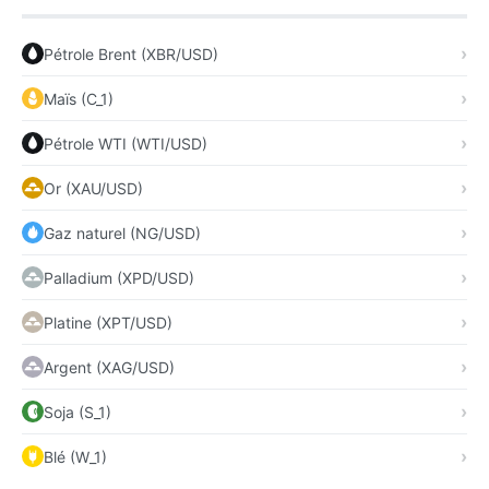
Pétrole Brent (XBR/USD)
Maïs (C_1)
Pétrole WTI (WTI/USD)
Or (XAU/USD)
Gaz naturel (NG/USD)
Palladium (XPD/USD)
Platine (XPT/USD)
Argent (XAG/USD)
Soja (S_1)
Blé (W_1)