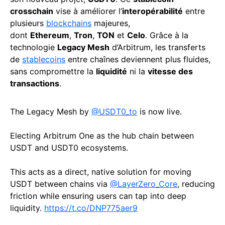
crosschain
vise à améliorer l’
interopérabilité
entre
plusieurs
blockchains
majeures,
dont
Ethereum
,
Tron
,
TON
et
Celo
. Grâce à la
technologie
Legacy Mesh
d’Arbitrum, les transferts
de
stablecoins
entre chaînes deviennent plus fluides,
sans compromettre la
liquidité
ni la
vitesse des
transactions
.
The Legacy Mesh by
@USDT0_to
is now live.
Electing Arbitrum One as the hub chain between
USDT and USDT0 ecosystems.
This acts as a direct, native solution for moving
USDT between chains via
@LayerZero_Core
, reducing
friction while ensuring users can tap into deep
liquidity.
https://t.co/DNP775aer9