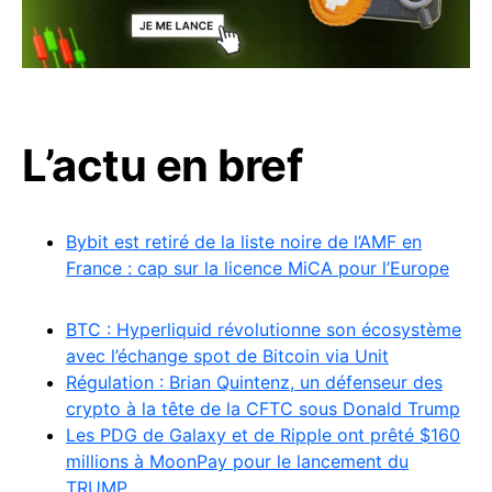
L’actu en bref
Bybit est retiré de la liste noire de l’AMF en
France : cap sur la licence MiCA pour l’Europe
BTC : Hyperliquid révolutionne son écosystème
avec l’échange spot de Bitcoin via Unit
Régulation : Brian Quintenz, un défenseur des
crypto à la tête de la CFTC sous Donald Trump
Les PDG de Galaxy et de Ripple ont prêté $160
millions à MoonPay pour le lancement du
TRUMP