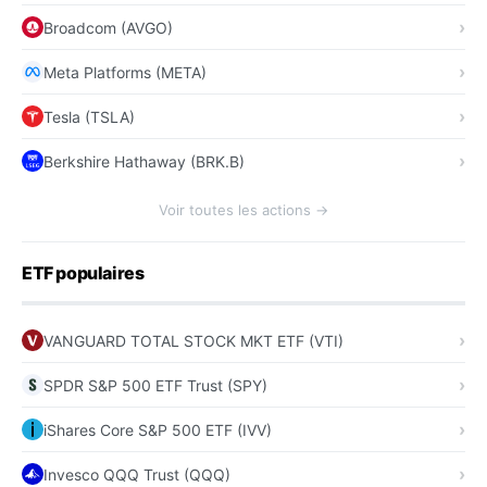
Broadcom (AVGO)
Meta Platforms (META)
Tesla (TSLA)
Berkshire Hathaway (BRK.B)
Voir toutes les actions →
ETF populaires
VANGUARD TOTAL STOCK MKT ETF (VTI)
SPDR S&P 500 ETF Trust (SPY)
iShares Core S&P 500 ETF (IVV)
Invesco QQQ Trust (QQQ)