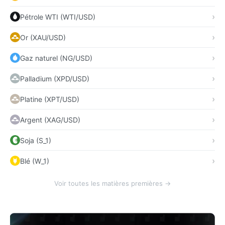
Pétrole WTI (WTI/USD)
Or (XAU/USD)
Gaz naturel (NG/USD)
Palladium (XPD/USD)
Platine (XPT/USD)
Argent (XAG/USD)
Soja (S_1)
Blé (W_1)
Voir toutes les matières premières →