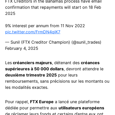
FTX Creditors in the Bahamas process have email
confirmation that repayments will start on 18 Feb
2025
9% interest per annum from 11 Nov 2022
pic.twitter.com/FrmDN4qiK7
— Sunil (FTX Creditor Champion) (@sunil_trades)
February 4, 2025
Les
créanciers majeurs
, détenant des
créances
supérieures à 50 000 dollars
, devront attendre le
deuxième trimestre 2025
pour leurs
remboursements, sans précisions sur les montants ou
les modalités exactes.
Pour rappel,
FTX Europe
a lancé une plateforme
dédiée pour permettre aux
utilisateurs européens
de réclamer leurs fonds et certains d’entre eux ont