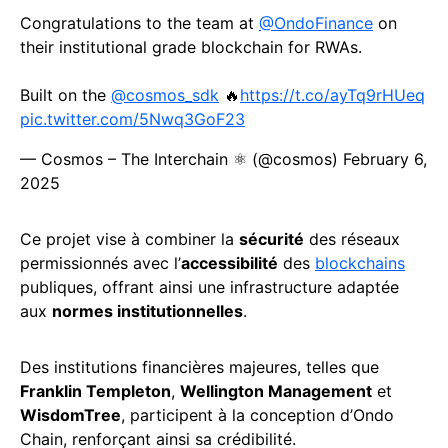
Congratulations to the team at
@OndoFinance
on
their institutional grade blockchain for RWAs.
Built on the
@cosmos_sdk
🔥
https://t.co/ayTq9rHUeq
pic.twitter.com/5Nwq3GoF23
— Cosmos – The Interchain ⚛️ (@cosmos)
February 6,
2025
Ce projet vise à combiner la
sécurité
des réseaux
permissionnés avec l’
accessibilité
des
blockchains
publiques, offrant ainsi une infrastructure adaptée
aux
normes institutionnelles
.
Des institutions financières majeures, telles que
Franklin Templeton
,
Wellington Management
et
WisdomTree
, participent à la conception d’Ondo
Chain, renforçant ainsi sa crédibilité.