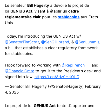
Le sénateur
Bill Hagerty
a dévoilé le projet de
loi
GENIUS Act
, visant à établir un
cadre
réglementaire clair
pour les
stablecoins
aux États-
Unis.
Today, I’m introducing the GENIUS Act w/
@SenatorTimScott
,
@SenGillibrand
, &
@SenLummis
,
a bill that establishes a clear regulatory framework
for stablecoins.
I look forward to working with
@RepFrenchHill
and
@FinancialCmte
to get it to the President’s desk and
signed into law.
https://t.co/8dz0HnYrLG
— Senator Bill Hagerty (@SenatorHagerty)
February
4, 2025
Le projet de loi
GENIUS Act
tente d’apporter une