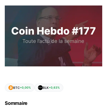
BTC
BLK
+0,00%
+0,63%
Sommaire