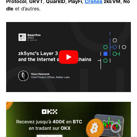
Protocol
,
GRVT
,
QuarkID
,
PlayFi
,
Cronos
zkEVM
,
No
dle
et d’autres.