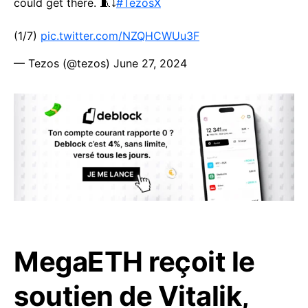
could get there. 🧵⤵️
#TezosX
(1/7)
pic.twitter.com/NZQHCWUu3F
— Tezos (@tezos)
June 27, 2024
MegaETH reçoit le
soutien de Vitalik,