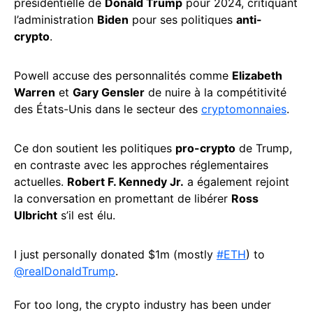
présidentielle de
Donald Trump
pour 2024, critiquant
l’administration
Biden
pour ses politiques
anti-
crypto
.
Powell accuse des personnalités comme
Elizabeth
Warren
et
Gary Gensler
de nuire à la compétitivité
des États-Unis dans le secteur des
cryptomonnaies
.
Ce don soutient les politiques
pro-crypto
de Trump,
en contraste avec les approches réglementaires
actuelles.
Robert F. Kennedy Jr.
a également rejoint
la conversation en promettant de libérer
Ross
Ulbricht
s’il est élu.
I just personally donated $1m (mostly
#ETH
) to
@realDonaldTrump
.
For too long, the crypto industry has been under