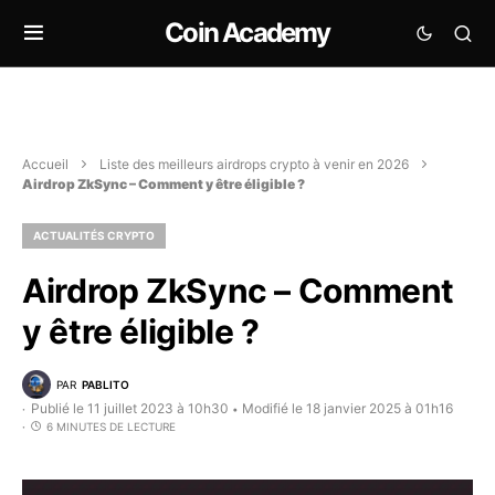
Coin Academy
Accueil
Liste des meilleurs airdrops crypto à venir en 2026
Airdrop ZkSync – Comment y être éligible ?
ACTUALITÉS CRYPTO
Airdrop ZkSync – Comment
y être éligible ?
PAR
PABLITO
Publié le 11 juillet 2023 à 10h30
Modifié le 18 janvier 2025 à 01h16
•
6 MINUTES DE LECTURE