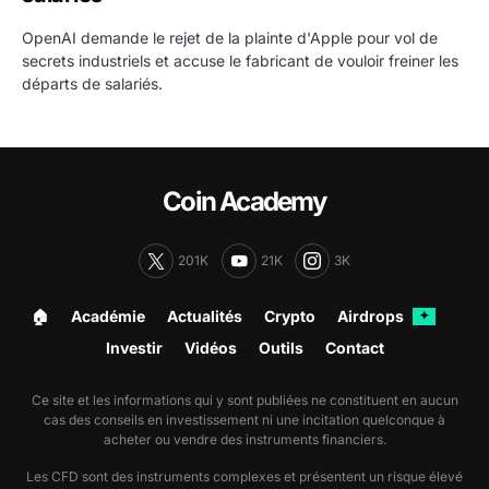
OpenAI demande le rejet de la plainte d'Apple pour vol de
secrets industriels et accuse le fabricant de vouloir freiner les
départs de salariés.
Coin Academy
201K
21K
3K
🏠︎
Académie
Actualités
Crypto
Airdrops
✦
Investir
Vidéos
Outils
Contact
Ce site et les informations qui y sont publiées ne constituent en aucun
cas des conseils en investissement ni une incitation quelconque à
acheter ou vendre des instruments financiers.
Les CFD sont des instruments complexes et présentent un risque élevé