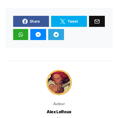
Share
Tweet
Auteur
Alex LeRoux