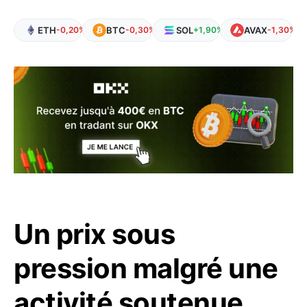
ETH
BTC
SOL
AVAX
-0,20%
-0,30%
+1,90%
-1,30%
Un prix sous
pression malgré une
activité soutenue