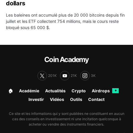
dollars
Les baleines ont accumulé plus de 20 000 bitcoins depuis fin
juillet et les ETF collectent 754 millions, mais le cours reste
bloqué sous 65 000 $.
Coin Academy
201K
21K
3K
🏠︎
Académie
Actualités
Crypto
Airdrops
✦
Investir
Vidéos
Outils
Contact
Ce site et les informations qui y sont publiées ne constituent en aucun
cas des conseils en investissement ni une incitation quelconque à
acheter ou vendre des instruments financiers.