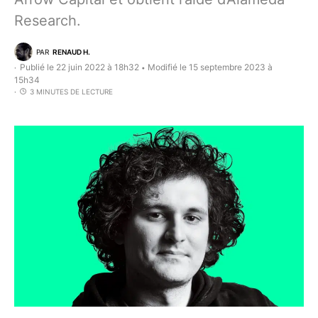
Research.
PAR
RENAUD H.
Publié le 22 juin 2022 à 18h32
Modifié le 15 septembre 2023 à
•
15h34
3 MINUTES DE LECTURE