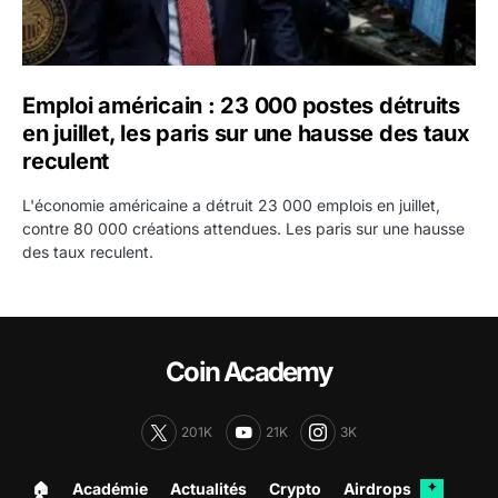
Emploi américain : 23 000 postes détruits
en juillet, les paris sur une hausse des taux
reculent
L'économie américaine a détruit 23 000 emplois en juillet,
contre 80 000 créations attendues. Les paris sur une hausse
des taux reculent.
Coin Academy
201K
21K
3K
🏠︎
Académie
Actualités
Crypto
Airdrops
✦