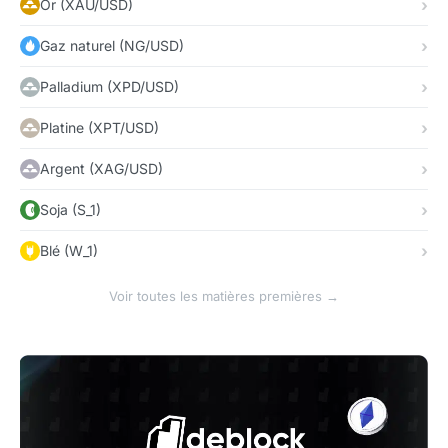
Or (XAU/USD)
Gaz naturel (NG/USD)
Palladium (XPD/USD)
Platine (XPT/USD)
Argent (XAG/USD)
Soja (S_1)
Blé (W_1)
Voir toutes les matières premières →