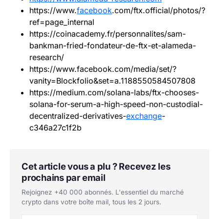
https://www.
facebook
.com/ftx.official/photos/?
ref=page_internal
https://coinacademy.fr/personnalites/sam-
bankman-fried-fondateur-de-ftx-et-alameda-
research/
https://www.facebook.com/media/set/?
vanity=Blockfolio&set=a.1188550584507808
https://medium.com/solana-labs/ftx-chooses-
solana-for-serum-a-high-speed-non-custodial-
decentralized-derivatives-
exchange
-
c346a27c1f2b
Cet article vous a plu ? Recevez les
prochains par email
Rejoignez +40 000 abonnés. L'essentiel du marché
crypto dans votre boîte mail, tous les 2 jours.