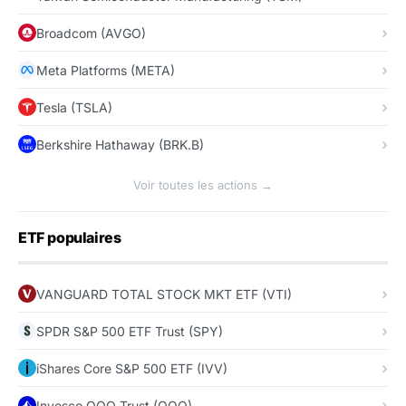
Broadcom (AVGO)
Meta Platforms (META)
Tesla (TSLA)
Berkshire Hathaway (BRK.B)
Voir toutes les actions →
ETF populaires
VANGUARD TOTAL STOCK MKT ETF (VTI)
SPDR S&P 500 ETF Trust (SPY)
iShares Core S&P 500 ETF (IVV)
Invesco QQQ Trust (QQQ)