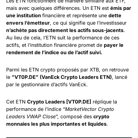
Les ETN fonctionnent de manière similaire aux ETF,
mais avec quelques différences. Un ETN est
émis par
une institution
financière et représente une
dette
envers l’émetteur
, ce qui signifie que l’investisseur
n’achète pas directement les actifs sous-jacents
.
Au lieu de cela, l’ETN suit la performance de ces
actifs, et l’institution financière promet de
payer le
rendement de l’indice ou de l’actif suivi.
Parmi les ETN crypto proposés par XTB, on retrouve
le
”VT0P.DE” (VanEck Crypto Leaders ETN)
, lancé
par le gestionnaire d’actifs VanEck.
Cet ETN
Crypto Leaders [VT0P.DE]
réplique la
performance de l’indice “
MarketVector Crypto
Leaders VWAP Close
”, composé des
crypto
monnaies les plus importantes et liquides
.