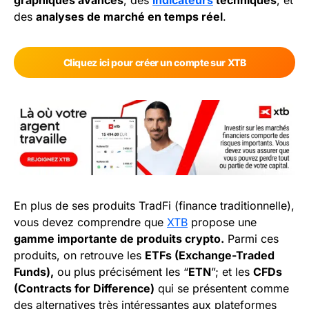
graphiques avancés
, des
indicateurs
techniques
, et
des
analyses de marché en temps réel
.
Cliquez ici pour créer un compte sur XTB
En plus de ses produits TradFi (finance traditionnelle),
vous devez comprendre que
XTB
propose une
gamme importante de produits crypto.
Parmi ces
produits, on retrouve les
ETFs (Exchange-Traded
Funds),
ou plus précisément les “
ETN
”; et les
CFDs
(Contracts for Difference)
qui se présentent comme
des alternatives très intéressantes aux plateformes