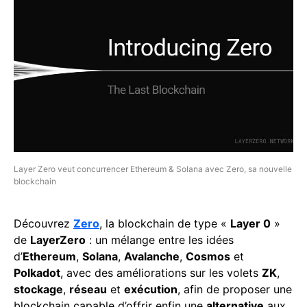
Layer Zero veut concurrencer Ethereum & Solana avec Zero, sa nouvelle
blockchain
Découvrez
Zero
, la blockchain de type «
Layer 0
»
de
LayerZero
: un mélange entre les idées
d’
Ethereum
,
Solana
,
Avalanche
,
Cosmos
et
Polkadot
, avec des améliorations sur les volets
ZK
,
stockage
,
réseau
et
exécution
, afin de proposer une
blockchain capable d’offrir enfin une
alternative
aux