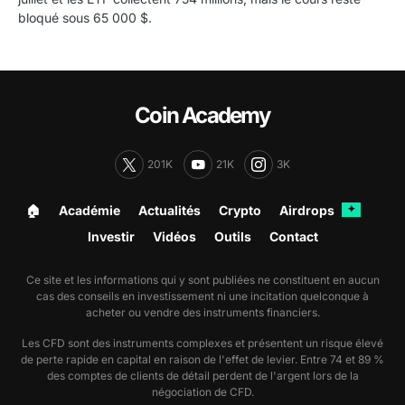
bloqué sous 65 000 $.
Coin Academy
201K
21K
3K
🏠︎
Académie
Actualités
Crypto
Airdrops
✦
Investir
Vidéos
Outils
Contact
Ce site et les informations qui y sont publiées ne constituent en aucun
cas des conseils en investissement ni une incitation quelconque à
acheter ou vendre des instruments financiers.
Les CFD sont des instruments complexes et présentent un risque élevé
de perte rapide en capital en raison de l'effet de levier. Entre 74 et 89 %
des comptes de clients de détail perdent de l'argent lors de la
négociation de CFD.