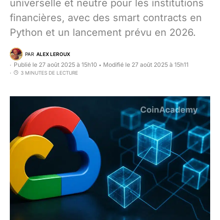
universelle et neutre pour les institutions
financières, avec des smart contracts en
Python et un lancement prévu en 2026.
PAR
ALEX LEROUX
Publié le 27 août 2025 à 15h10
Modifié le 27 août 2025 à 15h11
•
3 MINUTES DE LECTURE