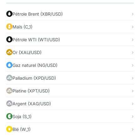
Pétrole Brent (XBR/USD)
Maïs (C_1)
Pétrole WTI (WTI/USD)
Or (XAU/USD)
Gaz naturel (NG/USD)
Palladium (XPD/USD)
Platine (XPT/USD)
Argent (XAG/USD)
Soja (S_1)
Blé (W_1)