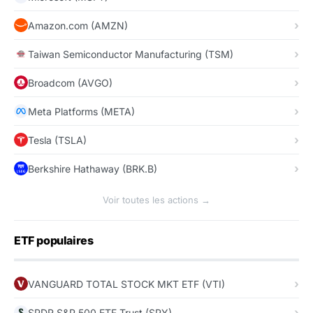
Amazon.com (AMZN)
Taiwan Semiconductor Manufacturing (TSM)
Broadcom (AVGO)
Meta Platforms (META)
Tesla (TSLA)
Berkshire Hathaway (BRK.B)
Voir toutes les actions →
ETF populaires
VANGUARD TOTAL STOCK MKT ETF (VTI)
SPDR S&P 500 ETF Trust (SPY)