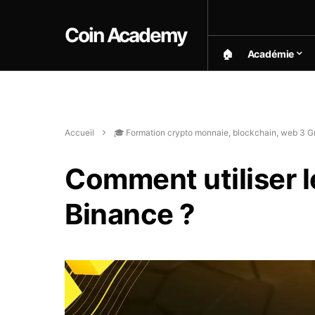
Coin Academy
🏠︎
Académie
Accueil
🎓 Formation crypto monnaie, blockchain, web 3 Gr
Comment utiliser 
Binance ?