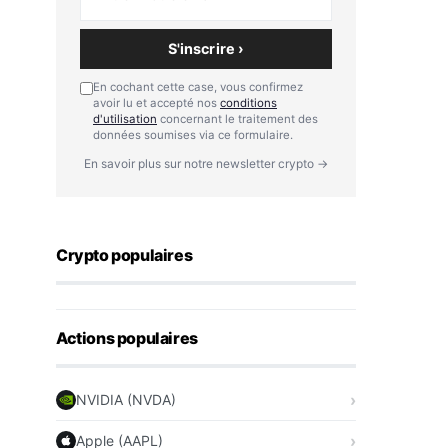
S'inscrire ›
En cochant cette case, vous confirmez
avoir lu et accepté nos
conditions
d'utilisation
concernant le traitement des
données soumises via ce formulaire.
En savoir plus sur notre newsletter crypto →
Crypto populaires
Actions populaires
NVIDIA (NVDA)
Apple (AAPL)