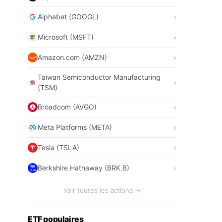
Alphabet (GOOGL)
Microsoft (MSFT)
Amazon.com (AMZN)
Taiwan Semiconductor Manufacturing
(TSM)
Broadcom (AVGO)
Meta Platforms (META)
Tesla (TSLA)
Berkshire Hathaway (BRK.B)
Voir toutes les actions →
ETF populaires