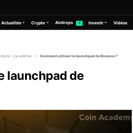
Airdrops
Actualités
Crypto
Investir
Vidéos
✦
atuite : L’académie
Comment utiliser le launchpad de Binance ?
le launchpad de